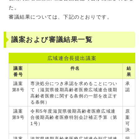
た。
審議結果については、下記のとおりです。
議案および審議結果一覧
広域連合長提出議案
議案
件名
結
番号
果
議案
専決処分につき承認を求めることについ
承
第8号
て（滋賀県後期高齢者医療広域連合後期
認
高齢者医療に関する条例の一部を改正す
る条例）
議案
令和5年度滋賀県後期高齢者医療広域連
原
第9号
合後期高齢者医療特別会計補正予算（第
案
1号）
可
決
議案
滋賀県後期高齢者医療広域連合副広域連
同