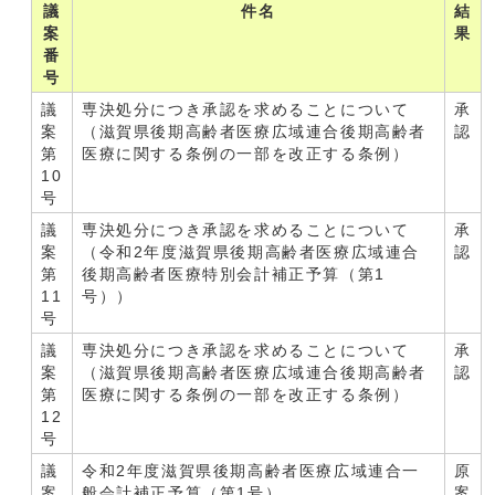
議
件名
結
案
果
番
号
議
専決処分につき承認を求めることについて
承
案
（滋賀県後期高齢者医療広域連合後期高齢者
認
第
医療に関する条例の一部を改正する条例）
10
号
議
専決処分につき承認を求めることについて
承
案
（令和2年度滋賀県後期高齢者医療広域連合
認
第
後期高齢者医療特別会計補正予算（第1
11
号））
号
議
専決処分につき承認を求めることについて
承
案
（滋賀県後期高齢者医療広域連合後期高齢者
認
第
医療に関する条例の一部を改正する条例）
12
号
議
令和2年度滋賀県後期高齢者医療広域連合一
原
案
般会計補正予算（第1号）
案