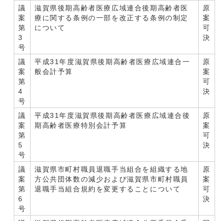
議
滋賀県後期高齢者医療広域連合後期高齢者医
原
案
療に関する条例の一部を改正する条例の制定
案
第
について
可
3
決
号
議
平成31年度滋賀県後期高齢者医療広域連合一
原
案
般会計予算
案
第
可
4
決
号
議
平成31年度滋賀県後期高齢者医療広域連合後
原
案
期高齢者医療特別会計予算
案
第
可
5
決
号
議
滋賀県市町村職員退職手当組合を組織する地
原
案
方公共団体数の減少および滋賀県市町村職員
案
第
退職手当組合規約を変更することについて
可
6
決
号