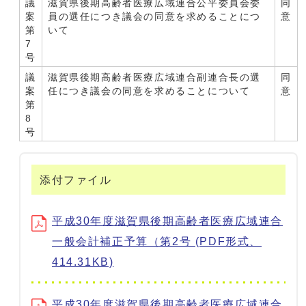
議
滋賀県後期高齢者医療広域連合公平委員会委
同
案
員の選任につき議会の同意を求めることにつ
意
第
いて
7
号
議
滋賀県後期高齢者医療広域連合副連合長の選
同
案
任につき議会の同意を求めることについて
意
第
8
号
添付ファイル
平成30年度滋賀県後期高齢者医療広域連合
一般会計補正予算（第2号 (PDF形式、
414.31KB)
平成30年度滋賀県後期高齢者医療広域連合