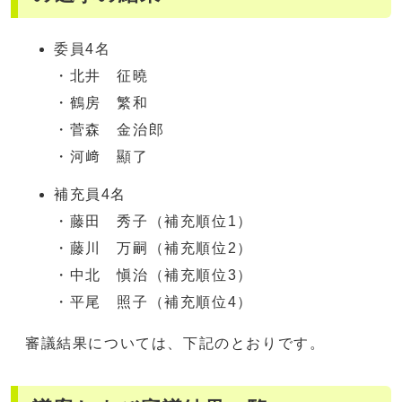
委員4名
・北井 征曉
・鶴房 繁和
・菅森 金治郎
・河﨑 顯了
補充員4名
・藤田 秀子（補充順位1）
・藤川 万嗣（補充順位2）
・中北 愼治（補充順位3）
・平尾 照子（補充順位4）
審議結果については、下記のとおりです。