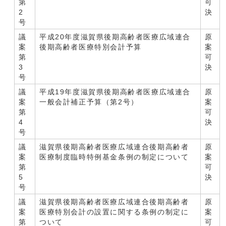
第
可
2
決
号
議
平成20年度滋賀県後期高齢者医療広域連合
原
案
後期高齢者医療特別会計予算
案
第
可
3
決
号
議
平成19年度滋賀県後期高齢者医療広域連合
原
案
一般会計補正予算（第2号）
案
第
可
4
決
号
議
滋賀県後期高齢者医療広域連合後期高齢者
原
案
医療制度臨時特例基金条例の制定について
案
第
可
5
決
号
議
滋賀県後期高齢者医療広域連合後期高齢者
原
案
医療特別会計の設置に関する条例の制定に
案
第
ついて
可